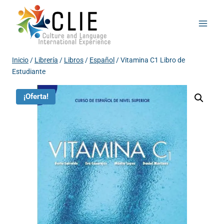
Saltar
al
contenido
Inicio
/
Librería
/
Libros
/
Español
/
Vitamina C1 Libro de
Estudiante
¡Oferta!