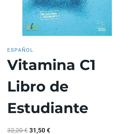
ESPAÑOL
Vitamina C1
Libro de
Estudiante
El
El
32,20
€
31,50
€