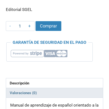
precio
precio
Editorial SGEL
original
actual
era:
es:
Vitamina
Comprar
32,20 €.
31,50 €.
C1
Libro
GARANTÍA DE SEGURIDAD EN EL PAGO
de
Estudiante
cantidad
Descripción
Valoraciones (0)
Manual de aprendizaje de español orientado a la