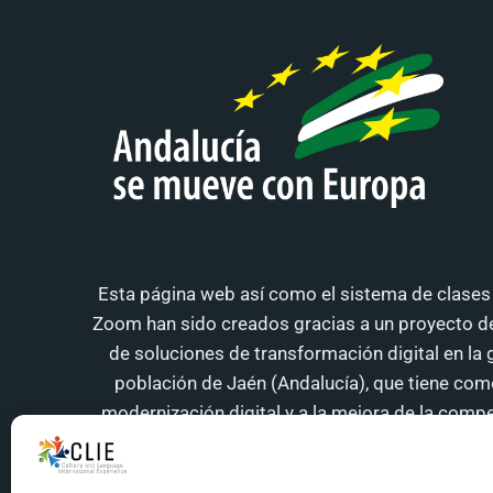
Esta página web así como el sistema de clases 
Zoom han sido creados gracias a un proyecto de
de soluciones de transformación digital en la 
población de Jaén (Andalucía), que tiene como 
modernización digital y a la mejora de la compe
andaluzas, CLIE S. Coop. And. ha recibido una ay
la Junta de Andalucía con cargo al Programa Op