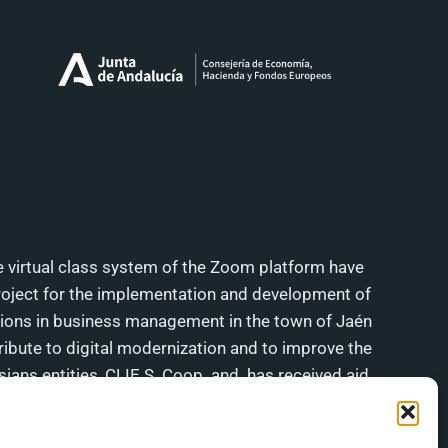
e virtual class system of the Zoom platform have
roject for the implementation and development of
utions in business management in the town of Jaén
tribute to digital modernization and to improve the
ans entities, CLIE S. Coop. and. has received aid
n and the Junta de Andalucía under the FEDER
 Program of Andalucía 2014-2020.