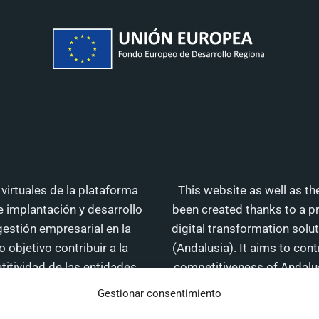
virtuales de la plataforma
This website as well as th
 implantación y desarrollo
been created thanks to a p
gestión empresarial en la
digital transformation sol
objetivo contribuir a la
(Andalusia). It aims to con
titividad de las entidades
competitiveness of Andalusi
uda de la Unión Europea y de
from the European Unio
Gestionar consentimiento
erativo FEDER de Andalucía
Operational