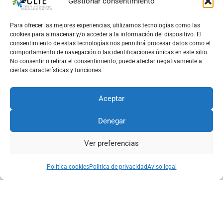
Gestionar consentimiento
Ofrecemos
cursos de portugués general, del
nivel A1 hasta el C2
, en las modalidades
Para ofrecer las mejores experiencias, utilizamos tecnologías como las
intensivas y extensivas.
cookies para almacenar y/o acceder a la información del dispositivo. El
consentimiento de estas tecnologías nos permitirá procesar datos como el
comportamiento de navegación o las identificaciones únicas en este sitio.
No consentir o retirar el consentimiento, puede afectar negativamente a
¡En breve encontrarás nuestra oferta de cursos
ciertas características y funciones.
intensivos de verano!
Aceptar
¡Te tendremos informado en nuestra web y en
Denegar
nuestras redes sociales!
Ver preferencias
Política cookies
Política de privacidad
Aviso legal