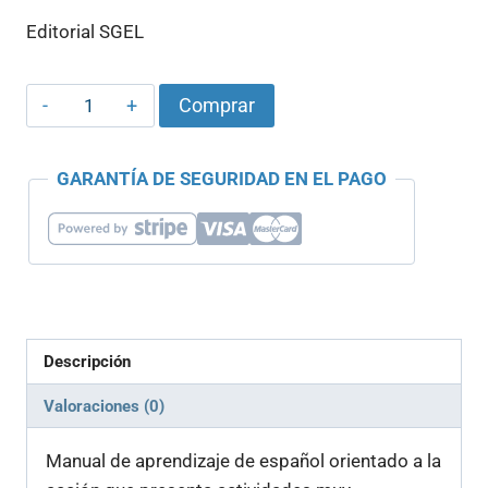
precio
precio
Editorial SGEL
original
actual
era:
es:
Vitamina
Comprar
31,00 €.
29,40 €.
A1
Libro
GARANTÍA DE SEGURIDAD EN EL PAGO
de
Estudiante
cantidad
Descripción
Valoraciones (0)
Manual de aprendizaje de español orientado a la