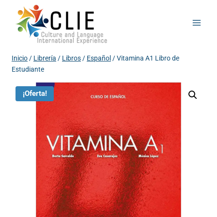
Saltar
al
contenido
Inicio
/
Librería
/
Libros
/
Español
/
Vitamina A1 Libro de
Estudiante
¡Oferta!