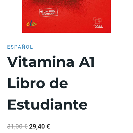
ESPAÑOL
Vitamina A1
Libro de
Estudiante
El
El
31,00
€
29,40
€