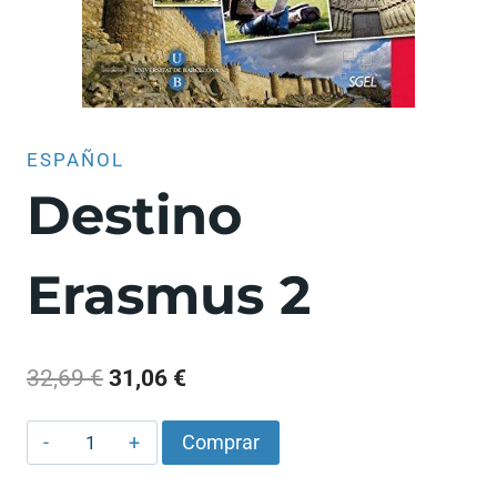
ESPAÑOL
Destino
Erasmus 2
El
El
32,69
€
31,06
€
precio
precio
Destino
Comprar
original
actual
Erasmus
era:
es:
2