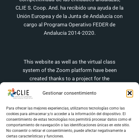
CLIE S. Coop. And. ha recibido una ayuda de la
Unión Europea y de la Junta de Andalucía con
cargo al Programa Operativo FEDER de
Andalucía 2014-2020.
This website as well as the virtual class
system of the Zoom platform have been
created thanks to a project for the
implementation and development of digital
Gestionar consentimiento
transformation solutions in business
management in the town of Jaén (Andalusia).
Para ofrecer las mejores experiencias, utilizamos tecnologías como las
It aims to contribute to digital modernization
cookies para almacenar y/o acceder a la información del dispositivo. El
consentimiento de estas tecnologías nos permitirá procesar datos como el
and to improve the competitiveness of
comportamiento de navegación o las identificaciones únicas en este sitio.
Andalusians entities, CLIE S. Coop. and. has
No consentir o retirar el consentimiento, puede afectar negativamente a
ciertas características y funciones.
received aid from the European Union and the